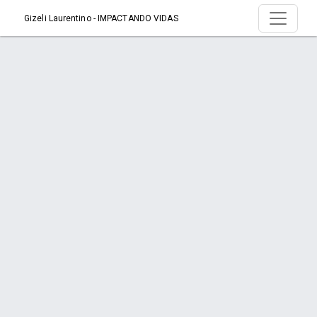
Gizeli Laurentino - IMPACTANDO VIDAS
Serviço > Aromaterapia
Início
Serviço