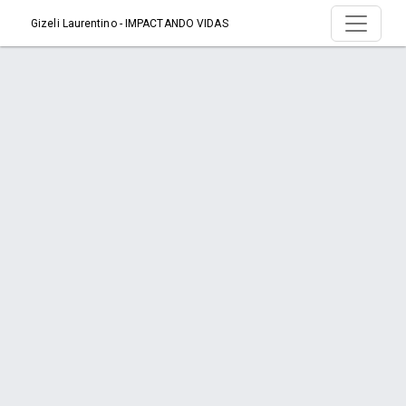
Gizeli Laurentino - IMPACTANDO VIDAS
Página > NOSSO DIFERENCIAL
Início
Página