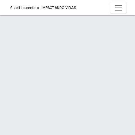
Gizeli Laurentino - IMPACTANDO VIDAS
Serviço > Motivos Para Usar Óleos
Essenciais
Início
Serviço