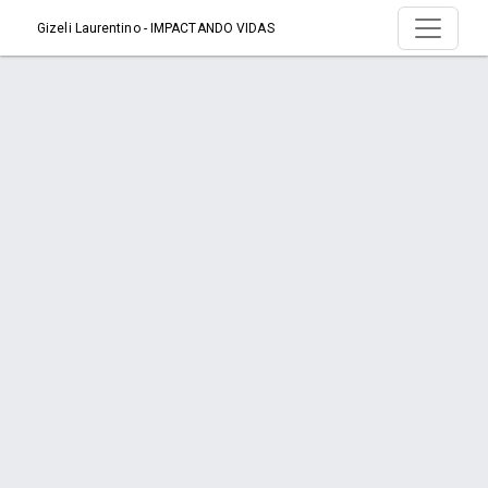
Gizeli Laurentino - IMPACTANDO VIDAS
Serviço > Inalação Para Sinusite
Início
Serviço