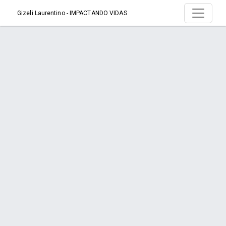
Gizeli Laurentino - IMPACTANDO VIDAS
Produto > Suplementos
Início
Produto