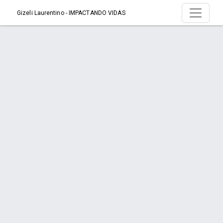
Gizeli Laurentino - IMPACTANDO VIDAS
Produto > Cabelos Sedosos com Geranium
Início
Produto